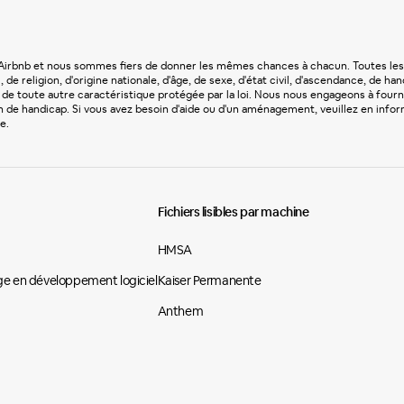
d'Airbnb et nous sommes fiers de donner les mêmes chances à chacun. Toutes les
e religion, d'origine nationale, d'âge, de sexe, d'état civil, d'ascendance, de h
ou de toute autre caractéristique protégée par la loi. Nous nous engageons à fo
n de handicap. Si vous avez besoin d'aide ou d'un aménagement, veuillez en info
e.
Fichiers lisibles par machine
HMSA
e en développement logiciel
Kaiser Permanente
Anthem