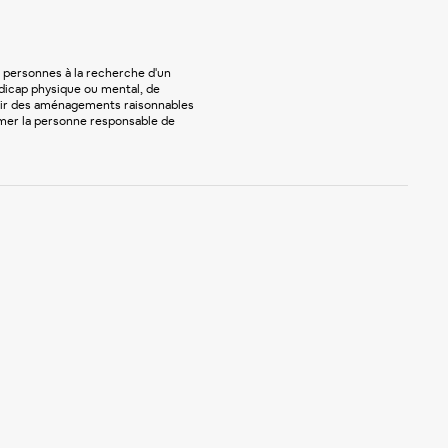
 personnes à la recherche d'un
andicap physique ou mental, de
urnir des aménagements raisonnables
rmer la personne responsable de