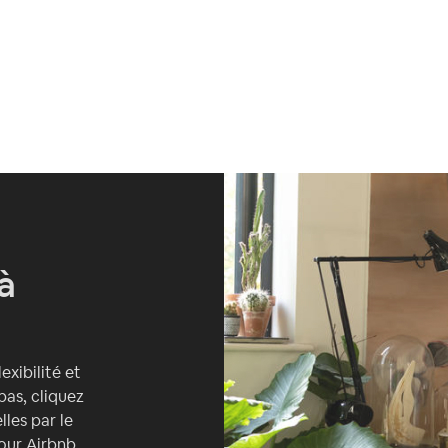
à
xibilité et
pas, cliquez
les par le
our Airbnb.